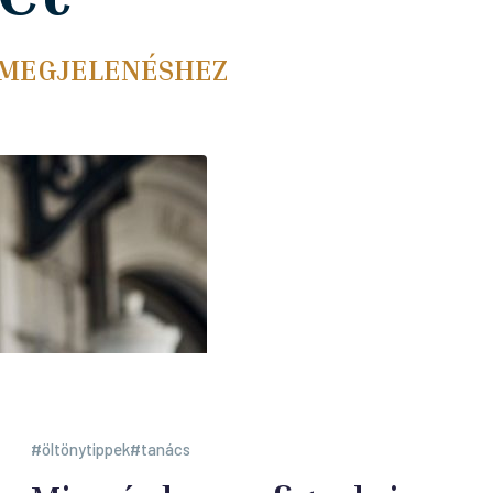
 MEGJELENÉSHEZ
öltönytippek
tanács