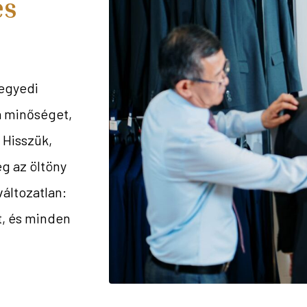
es
 egyedi
a minőséget,
 Hisszük,
ég az öltöny
változatlan:
t, és minden