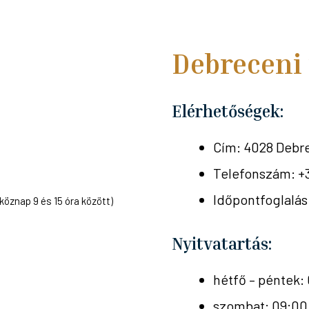
Debreceni
Elérhetőségek:
Cím: 4028 Debrec
Telefonszám: +
Időpontfoglalá
köznap 9 és 15 óra között)
Nyitvatartás:
hétfő – péntek: 
szombat: 09:00 