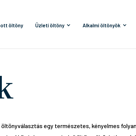
ott öltöny
Üzleti öltöny
Alkalmi öltönyök
k
z öltönyválasztás egy természetes, kényelmes folyam