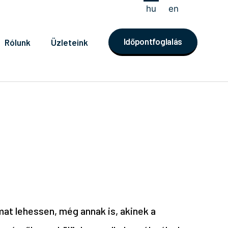
hu
en
Időpontfoglalás
Rólunk
Üzleteink
at lehessen, még annak is, akinek a