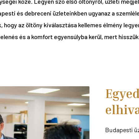
ségei közé. Legyen szó első öltönyről, üzleti megjel
apesti és debreceni üzleteinkben ugyanaz a szemléle
 hogy az öltöny kiválasztása kellemes élmény legyen
elenés és a komfort egyensúlyba kerül, mert hisszük
Egyed
elhiv
Budapesti üz