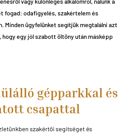
enésről vagy különleges alkalomról, nálunk a
t fogad: odafigyelés, szakértelem és
. Minden ügyfelünket segítjük megtalálni azt
, hogy egy jól szabott öltöny után másképp
ülálló gépparkkal és
atott csapattal
letünkben szakértői segítséget és